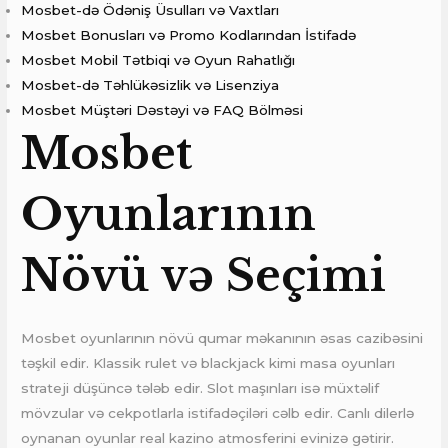
Mosbet-də Ödəniş Üsulları və Vaxtları
Mosbet Bonusları və Promo Kodlarından İstifadə
Mosbet Mobil Tətbiqi və Oyun Rahatlığı
Mosbet-də Təhlükəsizlik və Lisenziya
Mosbet Müştəri Dəstəyi və FAQ Bölməsi
Mosbet
Oyunlarının
Növü və Seçimi
Mosbet oyunlarının növü qumar məkanının əsas cazibəsini
təşkil edir. Klassik rulet və blackjack kimi masa oyunları
strateji düşüncə tələb edir. Slot maşınları isə müxtəlif
mövzular və cekpotlarla istifadəçiləri cəlb edir. Canlı dilerlə
oynanan oyunlar real kazino atmosferini evinizə gətirir.