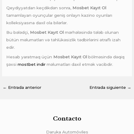
Qeydiyyatdan keçdikdən sonra,
Mosbet Kayıt Ol
tamamlayan oyunçular geniş onlayn kazino oyunları
kolleksiyasına daxil ola bilərlər.
Bu bələdçi,
Mosbet Kayıt Ol
mərhələsində tələb olunan
bütün məlumatları və təhlükəsizlik tədbirlərini ətraflı izah
edir.
Hesab yaratmaq üçün
Mosbet Kayıt Ol
bölməsində dəqiq
şəxsi
mostbet indir
məlumatları daxil etmək vacibdir.
←
Entrada anterior
Entrada siguiente
→
Contacto
Daruka Automóviles