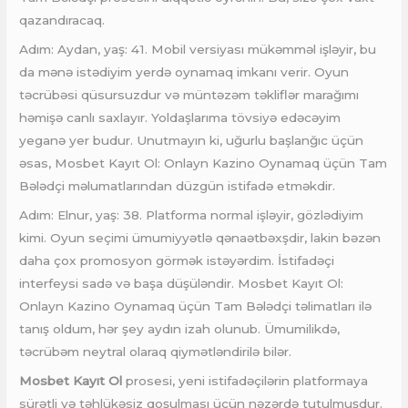
qazandıracaq.
Adım: Aydan, yaş: 41. Mobil versiyası mükəmməl işləyir, bu
da mənə istədiyim yerdə oynamaq imkanı verir. Oyun
təcrübəsi qüsursuzdur və müntəzəm təkliflər marağımı
həmişə canlı saxlayır. Yoldaşlarıma tövsiyə edəcəyim
yeganə yer budur. Unutmayın ki, uğurlu başlanğıc üçün
əsas, Mosbet Kayıt Ol: Onlayn Kazino Oynamaq üçün Tam
Bələdçi məlumatlarından düzgün istifadə etməkdir.
Adım: Elnur, yaş: 38. Platforma normal işləyir, gözlədiyim
kimi. Oyun seçimi ümumiyyətlə qənaətbəxşdir, lakin bəzən
daha çox promosyon görmək istəyərdim. İstifadəçi
interfeysi sadə və başa düşüləndir. Mosbet Kayıt Ol:
Onlayn Kazino Oynamaq üçün Tam Bələdçi təlimatları ilə
tanış oldum, hər şey aydın izah olunub. Ümumilikdə,
təcrübəm neytral olaraq qiymətləndirilə bilər.
Mosbet Kayıt Ol
prosesi, yeni istifadəçilərin platformaya
sürətli və təhlükəsiz qoşulması üçün nəzərdə tutulmuşdur.