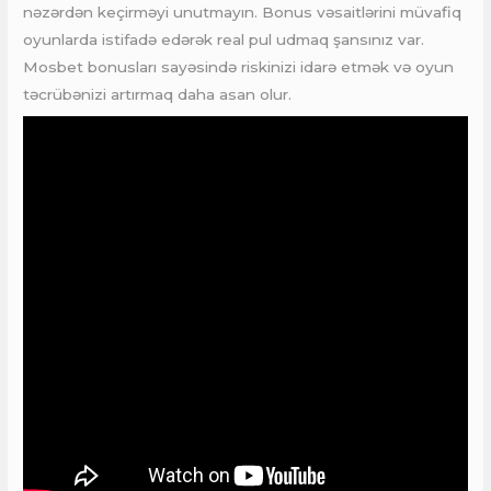
nəzərdən keçirməyi unutmayın. Bonus vəsaitlərini müvafiq
oyunlarda istifadə edərək real pul udmaq şansınız var.
Mosbet bonusları sayəsində riskinizi idarə etmək və oyun
təcrübənizi artırmaq daha asan olur.