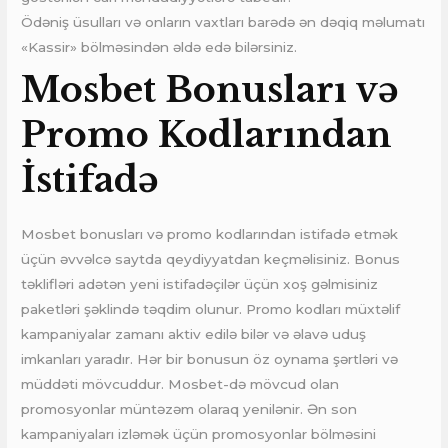
Ödəniş üsulları və onların vaxtları barədə ən dəqiq məlumatı
«Kassir» bölməsindən əldə edə bilərsiniz.
Mosbet Bonusları və
Promo Kodlarından
İstifadə
Mosbet bonusları və promo kodlarından istifadə etmək
üçün əvvəlcə saytda qeydiyyatdan keçməlisiniz. Bonus
təklifləri adətən yeni istifadəçilər üçün xoş gəlmisiniz
paketləri şəklində təqdim olunur. Promo kodları müxtəlif
kampaniyalar zamanı aktiv edilə bilər və əlavə uduş
imkanları yaradır. Hər bir bonusun öz oynama şərtləri və
müddəti mövcuddur. Mosbet-də mövcud olan
promosyonlar müntəzəm olaraq yenilənir. Ən son
kampaniyaları izləmək üçün promosyonlar bölməsini