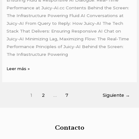
Real-
Performance at Juicy-AI.cc Contents Behind the Screen:
Time
The Infrastructure Powering Fluid AI Conversations at
Performance
Juicy-AI From Query to Reply: How Juicy-AI The Tech
at
Stack That Delivers: Ensuring Responsive AI Chat on
Juicy-
Juicy-AI Minimizing Lag, Maximizing Flow: The Real-Time
AI.cc
Performance Principles of Juicy-AI Behind the Screen:
The Infrastructure Powering
Leer más »
1
2
…
7
Siguiente
→
Contacto