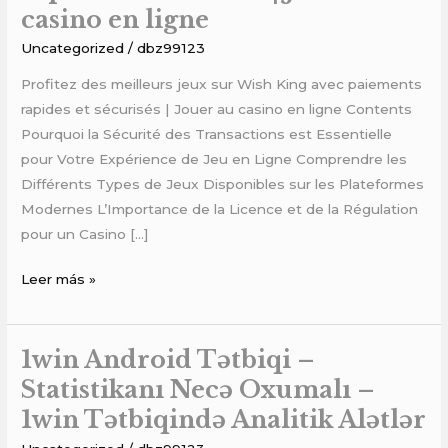
jeux
casino en ligne
sur
Uncategorized
/
dbz99123
Wish
King
Profitez des meilleurs jeux sur Wish King avec paiements
avec
rapides et sécurisés | Jouer au casino en ligne Contents
paiements
Pourquoi la Sécurité des Transactions est Essentielle
rapides
pour Votre Expérience de Jeu en Ligne Comprendre les
et
Différents Types de Jeux Disponibles sur les Plateformes
sécurisés
Modernes L’Importance de la Licence et de la Régulation
|
pour un Casino […]
Jouer
au
Leer más »
casino
en
ligne
1win Android Tətbiqi –
1win
Android
Statistikanı Necə Oxumalı –
Tətbiqi
1win Tətbiqində Analitik Alətlər
–