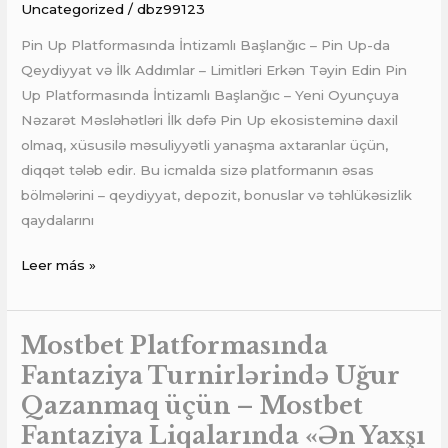
Uncategorized
/
dbz99123
–
Pin
Pin Up Platformasında İntizamlı Başlanğıc – Pin Up-da
Up-
Qeydiyyat və İlk Addımlar – Limitləri Erkən Təyin Edin Pin
da
Up Platformasında İntizamlı Başlanğıc – Yeni Oyunçuya
Qeydiyyat
Nəzarət Məsləhətləri İlk dəfə Pin Up ekosisteminə daxil
və
olmaq, xüsusilə məsuliyyətli yanaşma axtaranlar üçün,
İlk
diqqət tələb edir. Bu icmalda sizə platformanın əsas
Addımlar
bölmələrini – qeydiyyat, depozit, bonuslar və təhlükəsizlik
–
qaydalarını
Limitləri
Erkən
Leer más »
Təyin
Edin
Mostbet Platformasında
Mostbet
Platformasında
Fantaziya Turnirlərində Uğur
Fantaziya
Qazanmaq üçün – Mostbet
Turnirlərində
Fantaziya Liqalarında «Ən Yaxşı
Uğur