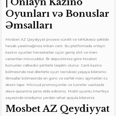
| Onlayn Kazino
Oyunları və Bonuslar
Əmsalları
Mosbet AZ Qeydiyyat prosesi sürətli və təhlükəsiz şəkildə
hesab yaratmağınıza imkan verir. Bu platformada onlayn
kazino oyunları həvəskarları üçün geniş slot və mərc
variantları mövcuddur. İlk depozitinizə görə Mosbet
bonusları cəlbedici şərtlərlə təqdim olunur. Canlı kazino
bölməsində real dilerlərlə oyun təcrübəsi yaşaya bilərsiniz.
Əmsallar bölməsində ən günc və sərfəli mərc qiymətləri öz
əksini tapır. Mövcud promosyonlar və turnirlər vasitəsilə
əlavə qazanma şansı əldə edirsiniz. Mobil uyumlu interfeys
sayəsində istədiyiniz yerdən rahat qoşula bilərsiniz.
Mosbet AZ Qeydiyyat