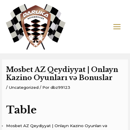
Ir
Navegación
MAIN
al
de
MEN
contenido
entradas
Mosbet AZ Qeydiyyat | Onlayn
Kazino Oyunları və Bonuslar
/
Uncategorized
/ Por
dbz99123
Table
Mosbet AZ Qeydiyyat | Onlayn Kazino Oyunları və