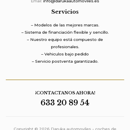
Email:
info@darukaautomoviles.es
Servicios
– Modelos de las mejores marcas.
– Sistema de financiación flexible y sencillo.
– Nuestro equipo está compuesto de
profesionales.
– Vehiculos bajo pedido
– Servicio postventa garantizado.
¡CONTACTANOS AHORA!
633 20 89 54
Copyright © 2026 Daruka automoviles - coches de