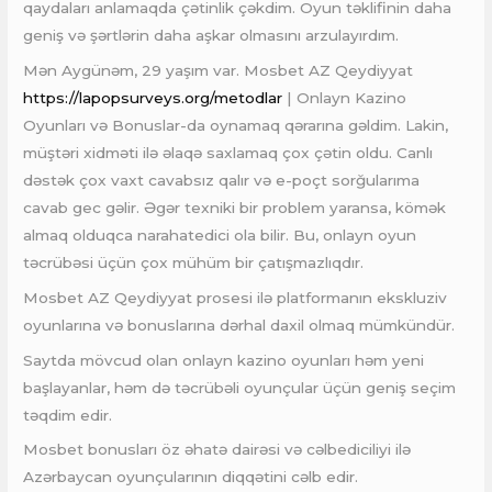
qaydaları anlamaqda çətinlik çəkdim. Oyun təklifinin daha
geniş və şərtlərin daha aşkar olmasını arzulayırdım.
Mən Aygünəm, 29 yaşım var. Mosbet AZ Qeydiyyat
https://lapopsurveys.org/metodlar
| Onlayn Kazino
Oyunları və Bonuslar-da oynamaq qərarına gəldim. Lakin,
müştəri xidməti ilə əlaqə saxlamaq çox çətin oldu. Canlı
dəstək çox vaxt cavabsız qalır və e-poçt sorğularıma
cavab gec gəlir. Əgər texniki bir problem yaransa, kömək
almaq olduqca narahatedici ola bilir. Bu, onlayn oyun
təcrübəsi üçün çox mühüm bir çatışmazlıqdır.
Mosbet AZ Qeydiyyat prosesi ilə platformanın ekskluziv
oyunlarına və bonuslarına dərhal daxil olmaq mümkündür.
Saytda mövcud olan onlayn kazino oyunları həm yeni
başlayanlar, həm də təcrübəli oyunçular üçün geniş seçim
təqdim edir.
Mosbet bonusları öz əhatə dairəsi və cəlbediciliyi ilə
Azərbaycan oyunçularının diqqətini cəlb edir.